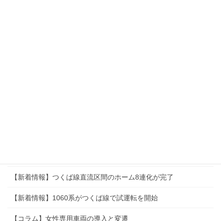
【新着情報】ちばらき線で駅名改称を実施
【新着情報】2025年3月改正ダイヤ速報
【新着情報】ちばらき線延伸区間、無事に開業
【新着情報】2025年3月ダイヤ改正直後の動向
【新着情報】ちばらき線全駅10連化が決定
【新着情報】茨城空港新線の建設が決定
【コラム】茨城空港拡張計画
【新着情報】1000系（2代）がつくば線で試運転を開始
【新着情報】つくば線直流区間のホーム8連化が完了
【新着情報】1060系がつくば線で試運転を開始
【コラム】女性専用車両の導入と変遷