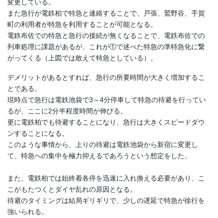
変更している。
また急行が電鉄柏で特急と連絡することで、戸張、鷲野谷、手賀
町の利用者が特急を利用することが可能となる。
電鉄布佐での特急と急行の接続が無くなることで、電鉄布佐での
列車処理に課題があるが、これが①で述べた特急の準特急化に繋
がってくる（上図では敢えて特急としている）。
デメリットがあるとすれば、急行の所要時間が大きく増加するこ
とである。
現時点で急行は電鉄池袋で3～4分停車して特急の待避を行ってい
るが、ここに2分半程度時間が伸びる。
更に電鉄柏でも待避することになり、急行は大きくスピードダウ
ンすることになる。
このような事情から、上りの待避は電鉄池袋から新宿に変更し
て、特急への集中を極力抑えるであろうという想定をした。
また、電鉄柏では始終着各停を迅速に入れ換える必要があり、こ
こがもたつくとダイヤ乱れの原因となる。
待避のタイミングは結局ギリギリで、少しの遅延で特急が徐行を
強いられる。