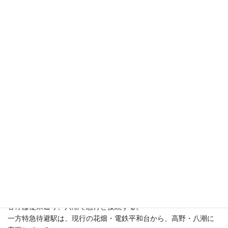
各停は従来通り、八潮で急行と接続する。
一方特急待避駅は、現行の花畑・電鉄平和台から、高野・八潮に