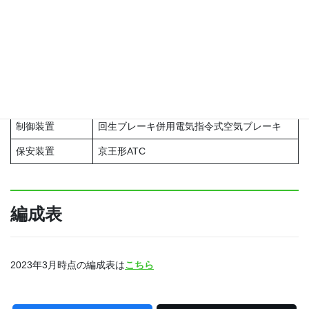
車体長
19,500 mm
全幅
2,845 mm
車体幅
2,770 mm
主電動機出力
150 kW×4
制御方式
GTO-VVVFインバータ制御
制御装置
回生ブレーキ併用電気指令式空気ブレーキ
保安装置
京王形ATC
編成表
2023年3月時点の編成表は
こちら